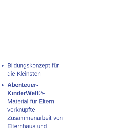
Abenteuer­Kinder­Welt®
in der Kinder­tages­
pflege
Bildungskonzept für
die Kleinsten
Abenteuer­
KinderWelt
®-
Material für Eltern –
verknüpfte
Zusammenarbeit von
Elternhaus und