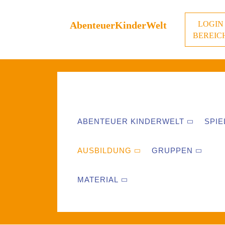
AbenteuerKinderWelt
LOGIN
BEREIC
ABENTEUER KINDERWELT
SPIE
AUSBILDUNG
GRUPPEN
MATERIAL