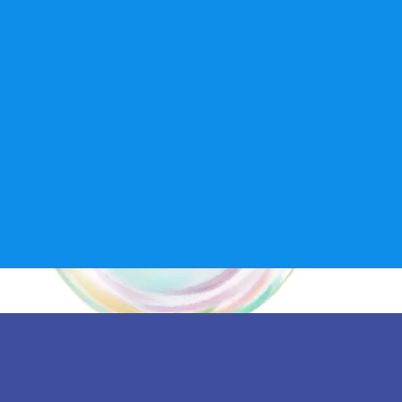
info@abenteuerkinderwelt.de
Ich habe die
Datenschutzerklärung
zur Kenntnis genommen. Ich stimme zu, dass
meine Angaben und Daten zur Beantwortung meiner Anfrage elektronisch
erhoben und gespeichert werden. Hinweis: Sie können Ihre Einwilligung jederzeit
für die Zukunft per E-Mail an
info@abenteuerkinderwelt.de
widerrufen
absenden