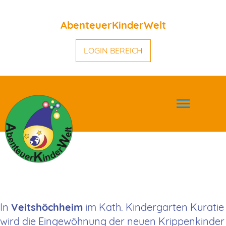
AbenteuerKinderWelt
LOGIN BEREICH
Einge­wöhnung mit
Abenteuer­
KinderWelt
In
Veitshöchheim
im Kath. Kindergarten Kuratie
wird die Eingewöhnung der neuen Krippenkinder