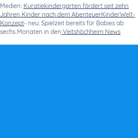
Medien:
Kuratiekindergarten fördert seit zehn
Jahren Kinder nach dem AbenteuerKinderWelt-
Konzept
- neu: Spielzeit bereits für Babies ab
sechs Monaten in den
Veitshöchheim News
Kontakt
ABENTEUERKINDERWELT®
Millöckerstr. 106
85591 Vaterstetten
+49 (0) 8106 - 899373
+49 (0) 8106 - 899374