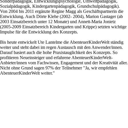
Sonderpädagogik, Entwicklungspsychologie, Umweltpädagogik,
Sozialpädagogik, Kindergartenpädagogik, Grundschulpädagogik).
Von 2004 bis 2011 ergänzte Regine Magg als Geschäftspartnerin die
Entwicklung. Auch Dörte Klehe (2002- 2004), Marion Gastager (ab
2003 Einsatzbereich unter 12 Monate) und Annett-Maria Jonietz
(2005-2009 Einsatzbereich Kindergarten und Krippe) setzten wichtige
Impulse für die Entwicklung des Konzepts.
Bis heute entwickelt Ute Lantelme die AbenteuerKinderWelt ständig
weiter und steht dabei im regen Austausch mit den Anwender/innen.
Darauf basiert auch die hohe Praxistauglichkeit des Konzepts. So
profitieren Neueinsteiger und erfahrene AbenteuerKinderWelt-
Anbieter/innen vom Fachwissen, Engagement und der Kreativität aller.
Nicht ohne Grund sagen 97% der Teilnehmer "Ja, wir empfehlen
AbenteuerKinderWelt weiter."
Kontakt
ABENTEUERKINDERWELT®
Millöckerstr. 106
85591 Vaterstetten