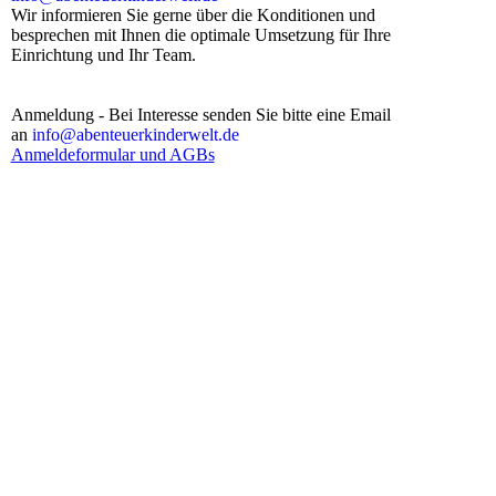
Wir informieren Sie gerne über die Konditionen und
besprechen mit Ihnen die optimale Umsetzung für Ihre
Einrichtung und Ihr Team.
Anmeldung - Bei Interesse senden Sie bitte eine Email
an
info@abenteuerkinderwelt.de
Anmeldeformular und AGBs
Kontakt
ABENTEUERKINDERWELT®
Ich habe die
Datenschutzerklärung
zur Kenntnis genommen.
Millöckerstr.
Ich stimme zu, dass meine Angaben und Daten zur
Beantwortung meiner Anfrage elektronisch erhoben und
106
gespeichert werden. Hinweis: Sie können Ihre Einwilligung
jederzeit für die Zukunft per E-Mail an
85591
info@abenteuerkinderwelt.de
widerrufen
Vaterstetten
absenden
+49 (0)
8106 -