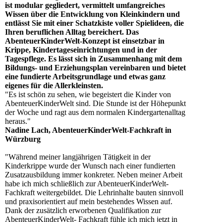
ist modular gegliedert, vermittelt umfangreiches
Wissen über die Entwicklung von Kleinkindern und
entlässt Sie mit einer Schatzkiste voller Spielideen, die
Ihren beruflichen Alltag bereichert. Das
AbenteuerKinderWelt-Konzept ist einsetzbar in
Krippe, Kindertageseinrichtungen und in der
Tagespflege. Es lässt sich in Zusammenhang mit dem
Bildungs- und Erziehungsplan vereinbaren und bietet
eine fundierte Arbeitsgrundlage und etwas ganz
eigenes für die Allerkleinsten.
"Es ist schön zu sehen, wie begeistert die Kinder von
AbenteuerKinderWelt sind. Die Stunde ist der Höhepunkt
der Woche und ragt aus dem normalen Kindergartenalltag
heraus."
Nadine Lach, AbenteuerKinderWelt-Fachkraft in
Würzburg
"Während meiner langjährigen Tätigkeit in der
Kinderkrippe wurde der Wunsch nach einer fundierten
Zusatzausbildung immer konkreter. Neben meiner Arbeit
habe ich mich schließlich zur AbenteuerKinderWelt-
Fachkraft weitergebildet. Die Lehrinhalte bauten sinnvoll
und praxisorientiert auf mein bestehendes Wissen auf.
Dank der zusätzlich erworbenen Qualifikation zur
AbenteuerKinderWelt- Fachkraft fühle ich mich jetzt in