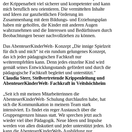
der Krippenarbeit viel sicherer und kompetenter und kann
mich beruflich neu orientieren. Die vermittelten Inhalte
und Ideen zur ganzheitlichen Förderung im
Zusammenhang mit dem Bildungs- und Erziehungsplan
haben mir geholfen, die Kinder mit anderen Augen
wahrzunehmen und die Interessen und Bedürfnissen durch
Beobachtungen besser nachvollziehen zu können.
Das AbenteuerKinderWelt- Konzept „Die innige Spielzeit
für dich und mich“ ist ein rundum gelungenes Konzept,
das ich jeder pädagogischen Fachkraft nur
weiterempfehlen kann. Denn jedes einzelne Kind wird
gemäß seines Entwicklungsstands gefördert und durch die
pädagogische Fachkraft begleitet und unterstützt."
Claudia Sterr, Stellvertretende Krippenleitung und
AbenteuerKinderWelt- Fachkraft in Veitshöchheim
„Seit ich mit meinen Mitarbeiterinnen die
AbenteuerKinderWelt- Schulung durchlaufen habe, hat
sich die Kommunikation in meinem Team stark
intensiviert. Es findet ein reger Austausch über die
Gruppengrenzen hinaus statt. Wir sprechen jetzt auch
wieder viel über Pädagogik. Neue Ideen und Impulse
werden von allen diskutiert und jeder unterstützt jeden. Ich
kann die AbenteuerKinderWelt- Ausbildung nur