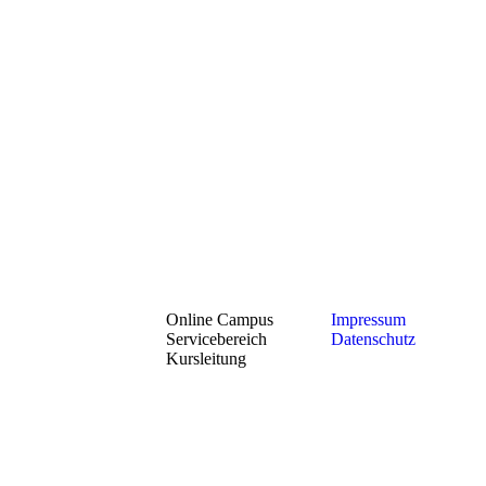
899373
+49 (0)
8106 -
899374
info@abenteuerkinderwelt.de
Online Campus
Impressum
Servicebereich
Datenschutz
Kursleitung