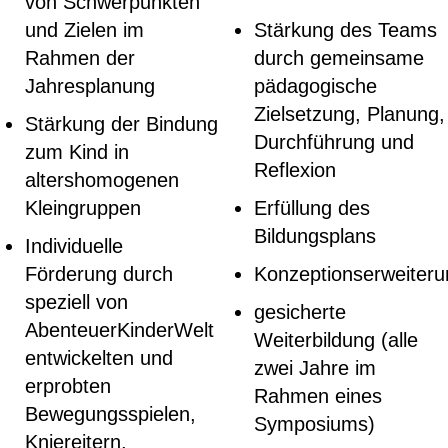
von Schwerpunkten
und Zielen im
Stärkung des Teams
Rahmen der
durch gemeinsame
Jahresplanung
pädagogische
Zielsetzung, Planung,
Stärkung der Bindung
Durchführung und
zum Kind in
Reflexion
altershomogenen
Kleingruppen
Erfüllung des
Bildungsplans
Individuelle
Förderung durch
Konzeptionserweiteru
speziell von
gesicherte
AbenteuerKinderWelt
Weiterbildung (alle
entwickelten und
zwei Jahre im
erprobten
Rahmen eines
Bewegungsspielen,
Symposiums)
Kniereitern,