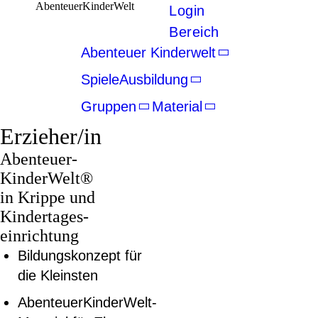
AbenteuerKinderWelt
Login
Bereich
Abenteuer Kinderwelt
Spiele
Ausbildung
Gruppen
Material
Erzieher/in
Abenteuer­
KinderWelt®
in Krippe und
Kindertages­
einrichtung
Bildungskonzept für
die Kleinsten
AbenteuerKinderWelt-