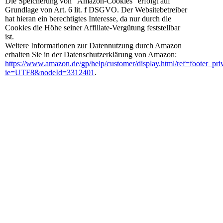
Die Speicherung von “Amazon-Cookies” erfolgt auf
Grundlage von Art. 6 lit. f DSGVO. Der Websitebetreiber
hat hieran ein berechtigtes Interesse, da nur durch die
Cookies die Höhe seiner Affiliate-Vergütung feststellbar
ist.
Weitere Informationen zur Datennutzung durch Amazon
erhalten Sie in der Datenschutzerklärung von Amazon:
https://www.amazon.de/gp/help/customer/display.html/ref=footer_pri
ie=UTF8&nodeId=3312401
.
Kontakt
ABENTEUERKINDERWELT®
Ich habe die
Datenschutzerklärung
zur Kenntnis genommen.
Millöckerstr.
Ich stimme zu, dass meine Angaben und Daten zur
Beantwortung meiner Anfrage elektronisch erhoben und
106
gespeichert werden. Hinweis: Sie können Ihre Einwilligung
jederzeit für die Zukunft per E-Mail an
85591
info@abenteuerkinderwelt.de
widerrufen
Vaterstetten
absenden
+49 (0)