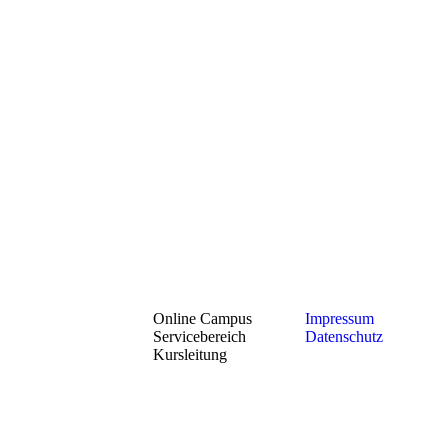
8106 -
899373
+49 (0)
8106 -
899374
info@abenteuerkinderwelt.de
Online Campus
Impressum
Servicebereich
Datenschutz
Kursleitung