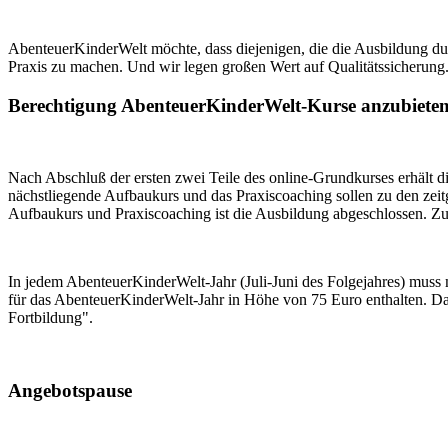
AbenteuerKinderWelt möchte, dass diejenigen, die die Ausbildung du
Praxis zu machen. Und wir legen großen Wert auf Qualitätssicherung. 
Berechtigung Abenteuer­KinderWelt-Kurse anzubiete
Nach Abschluß der ersten zwei Teile des online-Grundkurses erhält 
nächstliegende Aufbaukurs und das Praxiscoaching sollen zu den zeit
Aufbaukurs und Praxiscoaching ist die Ausbildung abgeschlossen. Zur 
In jedem Abenteuer­KinderWelt-Jahr (Juli-Juni des Folgejahres) muss
für das Abenteuer­KinderWelt-Jahr in Höhe von 75 Euro enthalten. Da
Fortbildung".
Angebotspause