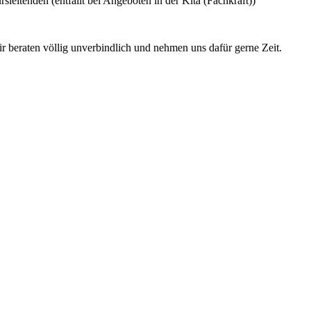
eitenden (entfällt bei Angeboten in der Kita (Fachkraft))
ir beraten völlig unverbindlich und nehmen uns dafür gerne Zeit.